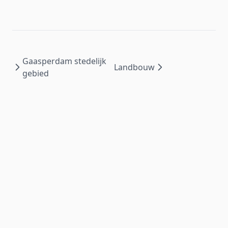
Gaasperdam stedelijk
Landbouw
gebied
Wat is mijn waterkwaliteit?
is ontwikkeld door het
NMI