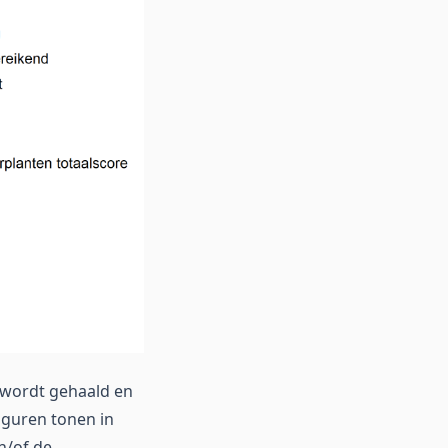
t wordt gehaald en
figuren tonen in
n/of de