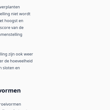
everplanten
lling niet wordt
het hoogst en
sscore van de
amenstelling
ling zijn ook weer
er de hoeveelheid
n sloten en
ivormen
 groeivormen