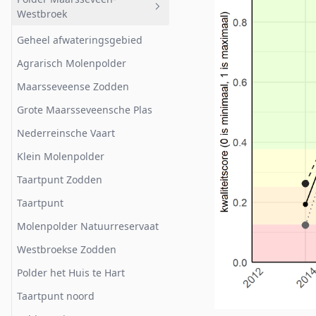
Bemalen
Geheel afwateringsgebied
Kleine plas
Westbroek
Loendersloot
Het Hol Suikerpot
Zuidplas
Geheel afwateringsgebied
Wijde Blik
Noordplas
Agrarisch Molenpolder
Wijde Gat
Mijdrechtse Bovenlanden
Maarsseveense Zodden
Kortenhoef
Grote Maarsseveensche Plas
Hilversumsch Kanaal plas-dras
Nederreinsche Vaart
Hilversumsch Kanaal
Klein Molenpolder
Hilversumsch Kanaal
Sportvelden
Taartpunt Zodden
Taartpunt
Molenpolder Natuurreservaat
Westbroekse Zodden
Polder het Huis te Hart
Taartpunt noord