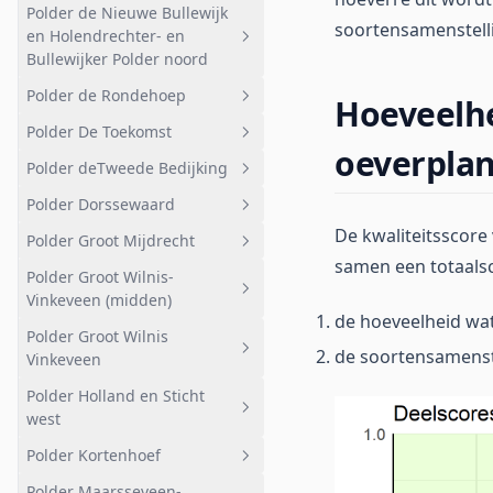
Polder de Nieuwe Bullewijk
Deelgebied 3
Landelijk
Geheel afwateringsgebied
soortensamenstelli
en Holendrechter- en
Deelgebied 4
Stedelijk
West
Bullewijker Polder noord
Deelgebied 5
Natuur
Oost
Polder de Rondehoep
Geheel afwateringsgebied
Hoeveelhe
Kassen
Polder De Toekomst
Ouderkerkerplas
Geheel afwateringsgebied
oeverpla
Polder deTweede Bedijking
Korte Dwarsweg
Bemalen gebied
Geheel afwateringsgebied
Polder Dorssewaard
Ouderkerk aan de Amstel
Zuid-west
Polder De Toekomst
Geheel afwateringsgebied
De kwaliteitsscore
Polder Groot Mijdrecht
Bullewijk en AMC
Noord-west
Polder deTweede Bedijking
Geheel afwateringsgebied
samen een totaals
Polder Groot Wilnis-
Golfterrein
Noord-oost
Polder Dorssewaard
Geheel afwateringsgebied
Vinkeveen (midden)
Nabij recreatiegebied
Weidevogelgebied
Landelijk
de hoeveelheid wat
Polder Groot Wilnis
Geheel afwateringsgebied
Bullewijker Polder noord
Ouderkerk aan de Amstel
Natuurreservaat
de soortensamenst
Vinkeveen
Oost
Botshol West
Polder Holland en Sticht
Geheel afwateringsgebied
West
west
Stedelijk
Overig
Polder Kortenhoef
Geheel afwateringsgebied
Veldweg
Reservaat Demmerik
Polder Maarsseveen-