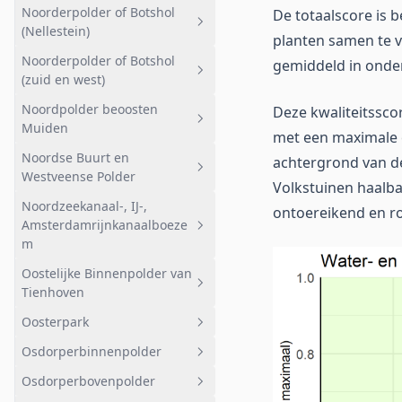
Noorderpolder of Botshol
De totaalscore is 
Noorder IJ Polder
Geheel afwateringsgebied
Meerlanden
Breukeleveensche of Stille Plas
(Nellestein)
planten samen te v
Landelijk
Tienhovensche Plassen noord
Noorderpolder of Botshol
Geheel afwateringsgebied
gemiddeld in onde
Bovenkerk
(zuid en west)
Tienhovensche Plassen zuid
Agrarisch
Uithoorn
Noordpolder beoosten
Deze kwaliteitssco
Geheel afwateringsgebied
Vuntus
Natuurgebied
Muiden
Amstelzijde
met een maximale e
Botshol Kleine- en Groote Wije
Kromme Rade
Noordse Buurt en
Geheel afwateringsgebied
achtergrond van de
Botshol Midden
Westveense Polder
Volkstuinen haalbaa
Bemalen
Noorderpolder (oost)
Noordzeekanaal-, IJ-,
Geheel afwateringsgebied
ontoereikend en ro
Noord
Amsterdamrijnkanaalboeze
Noorderpolder (west)
Noordse buurt
m
Noordse dorp
Oostelijke Binnenpolder van
Geheel afwateringsgebied
Tienhoven
Westveen
Afstromend naar boezem -
Oosterpark
oost
Geheel afwateringsgebied
Osdorperbinnenpolder
Nuoncentrale
Overig
Geheel afwateringsgebied
Osdorperbovenpolder
Diemerzeedijk
Petgaten
Oosterpark
Geheel afwateringsgebied