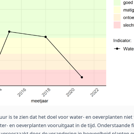
uur is te zien dat het doel voor water- en oeverplanten nie
ater- en oeverplanten vooruitgaat in de tijd. Onderstaande 
 veroorzaakt door de verandering in hoeveelheid planten e