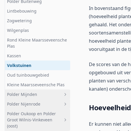
Polder Buitenweg
In bovenstaand fig
Lintbebouwing
(hoeveelheid plant
Zogwetering
gehaald. Het onder
Wilgenplas
soortensamenstellin
Rond Kleine Maarsseveensche
hoeveelheid plante
Plas
vooruitgaat in de ti
Kassen
De scores van de h
Volkstuinen
opgebouwd uit vers
Oud tuinbouwgebied
planten van versch
Kleine Maarsseveensche Plas
kanalen) ondersch
Polder Mijnden
Polder Nijenrode
Geheel afwateringsgebied
Hoeveelheid
Polder Oukoop en Polder
Polder Mijnden west
Geheel afwateringsgebied
Groot Wilnis-Vinkeveen
Er kunnen niet all
Polder Mijnden oost
Landelijk gebied
(oost)