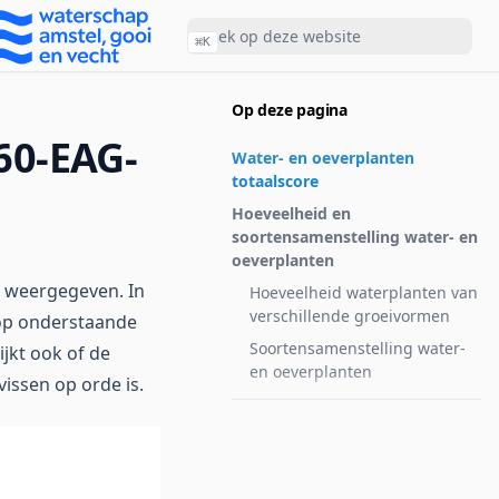
⌘
K
Op deze pagina
60-EAG-
Water- en oeverplanten
totaalscore
Hoeveelheid en
soortensamenstelling water- en
oeverplanten
n weergegeven. In
Hoeveelheid waterplanten van
verschillende groeivormen
 op onderstaande
Soortensamenstelling water-
ijkt ook of de
en oeverplanten
issen op orde is.