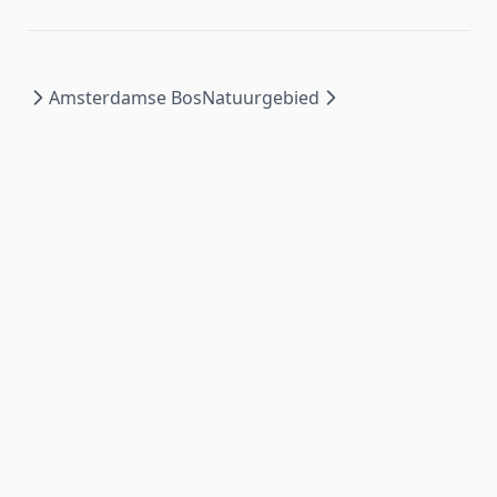
Amsterdamse Bos
Natuurgebied
Wat is mijn waterkwaliteit?
is ontwikkeld door het
NMI
voor
Waterschap Amstel, Gooi en Vecht
| ©
2026
.