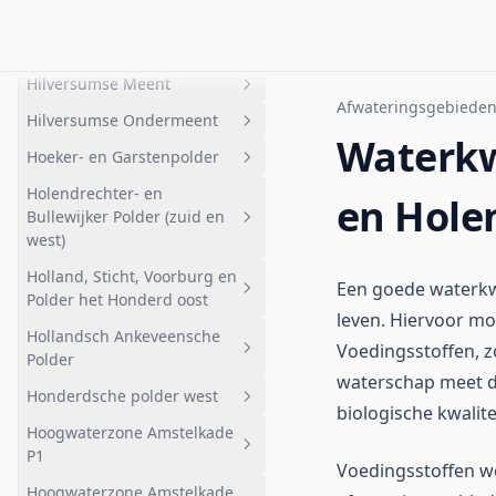
Vernatting
Heintjesrak- en
Heicop en Geer
Geheel afwateringsgebied
Broekerpolder
Armenland
Haveneiland
Hilversumse Meent
Geheel afwateringsgebied
Bovenland
Afwateringsgebiede
Hilversumse Ondermeent
Nabij Faunapassage
Geheel afwateringsgebied
Waterkw
Hoeker- en Garstenpolder
Broekerpolder
Hilversumse Meent
Geheel afwateringsgebied
Holendrechter- en
Heintjesrakpolder
Hilversumse Ondermeent
Geheel afwateringsgebied
en Hole
Bullewijker Polder (zuid en
Bemalen gebied
west)
Noord
Holland, Sticht, Voorburg en
Geheel afwateringsgebied
Een goede waterkwa
Polder het Honderd oost
Oost
Holendrechter- en Bullewijker
leven. Hiervoor mo
Hollandsch Ankeveensche
Polder (z en w)
Geheel afwateringsgebied
Voedingsstoffen, z
Polder
Voorburg
waterschap meet de
Honderdsche polder west
Geheel afwateringsgebied
biologische kwalite
Deelgebied 2
Hoogwaterzone Amstelkade
Bemalen
Geheel afwateringsgebied
P1
Voedingsstoffen w
Ankeveensche Plassen HAP
Honderdsche polder west
Hoogwaterzone Amstelkade