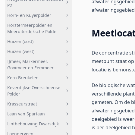
noord
Geheel afwateringsgebied
afwateringsgebied.
P2
afwateringsgebied 
Ankeveensche Plassen HAP
Hoogwaterzone Amstelkade P1
Horn- en Kuyerpolder
zuid
Geheel afwateringsgebied
Horstermeerpolder en
Hollandsch Ankeveensche
Hoogwaterzone Amstelkade P2
Geheel afwateringsgebied
Meetlocat
Meeruiterdijksche Polder
Polder oost
Bemalen gebied
Huizen (oost)
Ankeveense Plassen HAP oost
Geheel afwateringsgebied
Gestuwde gebieden
Huizen (west)
De concentratie st
Peilgebied 24-4
Korremof
Geheel afwateringsgebied
Stedelijk gebied Nederhorst
meetpunt staat op
IJmeer, Markermeer,
Den Berg
Polder
Bijvanck en Vierde Kwadrant
Geheel afwateringsgebied
Gooimeer en Eemmeer
locatie is bemonste
Anko zuid
Kwelvijvers
Kern Breukelen
Geheel afwateringsgebied
Meeruiterdijksche Polder zuid
Huizermaat
De biologische wat
Keverdijkse Overscheense
Bovenmaat
Geheel afwateringsgebied
Meeruiterdijksche Polder
verschillende plan
Polder
noord
Rieteiland oost
Kern Breukelen
gemeten. Om de bio
Krasseurstraat
Geheel afwateringsgebied
Spiegelpolder zuid
Rieteiland west
afwateringsgebied
Laan van Spartaan
Deelgebied 1
Geheel afwateringsgebied
Diemerzeedijk noord
deelgebied is weer
Lintbebouwing Dwarsdijk
Deelgebied 2
Krasseurstraat
Geheel afwateringsgebied
is per deelgebied t
Loenderveen
Deelgebied 3
Laan van Spartaan
Geheel afwateringsgebied