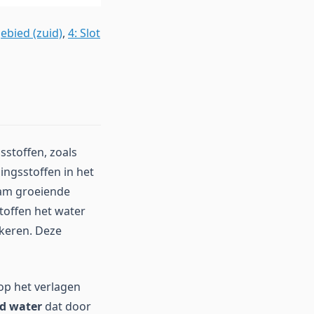
gebied (zuid)
,
4: Slot
sstoffen, zoals
dingsstoffen in het
aam groeiende
toffen het water
keren. Deze
op het verlagen
d water
dat door