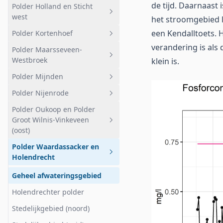
Botshol West
de tijd. Daarnaast
Polder Holland en Sticht
Geheel afwateringsgebied
West
west
het stroomgebied li
Stedelijk
Overig
een Kendalltoets. 
Polder Kortenhoef
Geheel afwateringsgebied
Veldweg
Reservaat Demmerik
verandering is als
Polder Maarsseveen-
Bemalen
Geheel afwateringsgebied
Kleine plas
Westbroek
klein is.
Loendersloot
Het Hol Suikerpot
Zuidplas
Polder Mijnden
Geheel afwateringsgebied
Wijde Blik
Noordplas
Polder Nijenrode
Agrarisch Molenpolder
Geheel afwateringsgebied
Wijde Gat
Mijdrechtse Bovenlanden
Polder Oukoop en Polder
Maarsseveense Zodden
Polder Mijnden west
Geheel afwateringsgebied
Kortenhoef
Groot Wilnis-Vinkeveen
Grote Maarsseveensche Plas
Polder Mijnden oost
Landelijk gebied
(oost)
Hilversumsch Kanaal plas-dras
Nederreinsche Vaart
Staatsbosbeheer
Kasteel Neijenrode en
Polder Waardassacker en
Geheel afwateringsgebied
Hilversumsch Kanaal
sportvelden
Holendrecht
Klein Molenpolder
Oukoop
Hilversumsch Kanaal
Bebouwing
Geheel afwateringsgebied
Sportvelden
Taartpunt Zodden
Polder Demmerik
Holendrechter polder
Taartpunt
Stedelijkgebied (noord)
Molenpolder Natuurreservaat