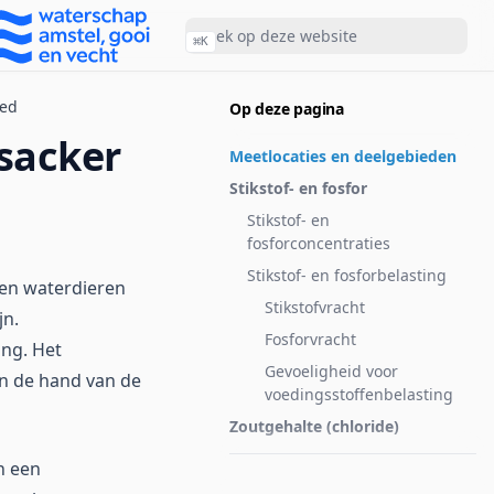
⌘
K
ied
Op deze pagina
sacker
Meetlocaties en deelgebieden
Stikstof- en fosfor
Stikstof- en
fosforconcentraties
Stikstof- en fosforbelasting
 en waterdieren
Stikstofvracht
jn.
Fosforvracht
ing. Het
Gevoeligheid voor
n de hand van de
voedingsstoffenbelasting
Zoutgehalte (chloride)
n een