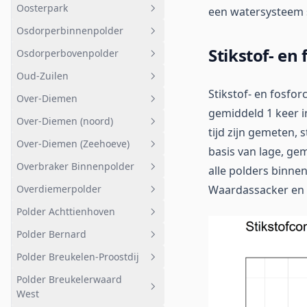
Oosterpark
oost
Geheel afwateringsgebied
een watersysteem 
Osdorperbinnenpolder
Nuoncentrale
Overig
Geheel afwateringsgebied
Stikstof- en
Osdorperbovenpolder
Diemerzeedijk
Petgaten
Oosterpark
Geheel afwateringsgebied
Oud-Zuilen
Hoeker- en Garstenpolder
Veenweide
Geheel afwateringsgebied
noord-puntje
Stikstof- en fosfo
Over-Diemen
Geuzenveld
Osdorperbovenpolder
Geheel afwateringsgebied
gemiddeld 1 keer i
Hoogspanningstracé
Over-Diemen (noord)
De Kluut 2
Bovensloot
Oud-Zuilen
Geheel afwateringsgebied
tijd zijn gemeten, 
Haven
Over-Diemen (Zeehoeve)
VTP Tigeno en Eendracht
Elektriciteitscentrale
Geheel afwateringsgebied
basis van lage, ge
Maxis
Overbraker Binnenpolder
Polder
Over-Diemen (noord)
Geheel afwateringsgebied
alle polders binn
T.b.v. drinkwater
Overdiemerpolder
Waardassacker en 
Tom Schreurweg
Over-Diemen (Zeehoeve)
Geheel afwateringsgebied
Afstromend naar boezem -
Polder Achttienhoven
Volkstuinen
Geheel afwateringsgebied
west
Polder Bernard
Noord-oost
Overdiemerpolder
Geheel afwateringsgebied
Polder Breukelen-Proostdij
Gagelweg Kooidijk
Geheel afwateringsgebied
Polder Breukelerwaard
Gagelbos
Polder Bernard
Geheel afwateringsgebied
West
Kerkeindse Polder
Bemalen gebied