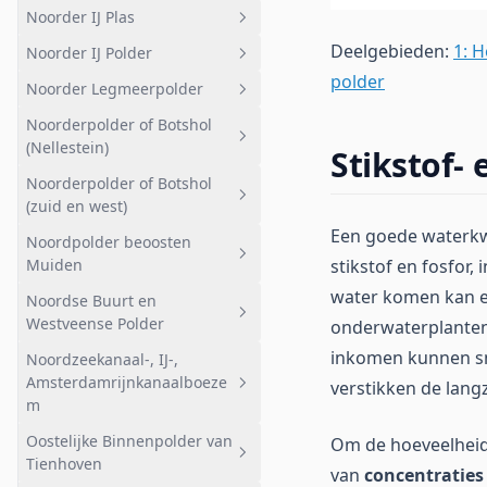
De Ster zuid
Kwelgebied noord
Noorder IJ Plas
Geheel afwateringsgebied
Schil Naardermeer noord-west
Kruitfabriek eo
Nieuwe Polderplas
Deelgebieden:
1: 
Noorder IJ Polder
Noorder- of Rietpolder (zuid)
Geheel afwateringsgebied
Aalscholverkolonie
Kievitsbuurt noord
(De Krijgsman)
polder
Noorder Legmeerpolder
Noorder IJ Plas
Geheel afwateringsgebied
Landbouw zuid en noord
Kievitsbuurt zuid
Noorderpolder of Botshol
Noorder IJ Polder
Geheel afwateringsgebied
Meerlanden
Breukeleveensche of Stille Plas
(Nellestein)
Stikstof- 
Landelijk
Tienhovensche Plassen noord
Noorderpolder of Botshol
Geheel afwateringsgebied
Bovenkerk
(zuid en west)
Tienhovensche Plassen zuid
Agrarisch
Een goede waterkwal
Uithoorn
Noordpolder beoosten
Geheel afwateringsgebied
Vuntus
Natuurgebied
Muiden
stikstof en fosfor,
Amstelzijde
Botshol Kleine- en Groote Wije
Kromme Rade
water komen kan e
Noordse Buurt en
Geheel afwateringsgebied
Botshol Midden
Westveense Polder
onderwaterplanten 
Bemalen
Noorderpolder (oost)
inkomen kunnen sn
Noordzeekanaal-, IJ-,
Geheel afwateringsgebied
Noord
Amsterdamrijnkanaalboeze
verstikken de lan
Noorderpolder (west)
Noordse buurt
m
Noordse dorp
Oostelijke Binnenpolder van
Om de hoeveelheid
Geheel afwateringsgebied
Tienhoven
Westveen
van
concentraties
Afstromend naar boezem -