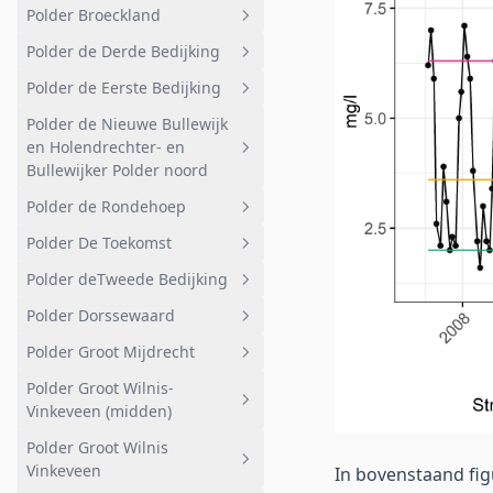
Polder Broeckland
Geheel afwateringsgebied
Het Achteraf
Beringde landen
Polder de Derde Bedijking
Bemalen gebied
Geheel afwateringsgebied
Korssesteeg
Polder de Eerste Bedijking
Deelgebied 2
Polder Broeckland
Geheel afwateringsgebied
Polder de Nieuwe Bullewijk
Deelgebied 3
Landelijk
Geheel afwateringsgebied
en Holendrechter- en
Deelgebied 4
Stedelijk
West
Bullewijker Polder noord
Deelgebied 5
Natuur
Oost
Polder de Rondehoep
Geheel afwateringsgebied
Kassen
Polder De Toekomst
Ouderkerkerplas
Geheel afwateringsgebied
Polder deTweede Bedijking
Korte Dwarsweg
Bemalen gebied
Geheel afwateringsgebied
Polder Dorssewaard
Ouderkerk aan de Amstel
Zuid-west
Polder De Toekomst
Geheel afwateringsgebied
Polder Groot Mijdrecht
Bullewijk en AMC
Noord-west
Polder deTweede Bedijking
Geheel afwateringsgebied
Polder Groot Wilnis-
Golfterrein
Noord-oost
Polder Dorssewaard
Geheel afwateringsgebied
Vinkeveen (midden)
Nabij recreatiegebied
Weidevogelgebied
Landelijk
Polder Groot Wilnis
Geheel afwateringsgebied
Bullewijker Polder noord
Ouderkerk aan de Amstel
Natuurreservaat
Vinkeveen
In bovenstaand figu
Oost