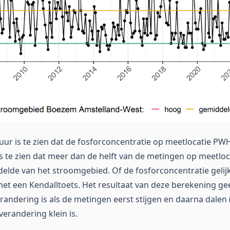
ur is te zien dat de fosforconcentratie op meetlocatie PWH00
 is te zien dat meer dan de helft van de metingen op meetl
elde van het stroomgebied. Of de fosforconcentratie gelijk bl
met een Kendalltoets. Het resultaat van deze berekening gee
andering is als de metingen eerst stijgen en daarna dalen
erandering klein is.