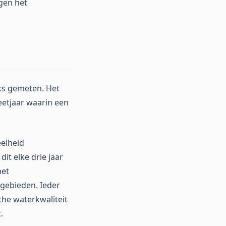
gen het
jks gemeten. Het
eetjaar waarin een
eelheid
it elke drie jaar
het
gebieden. Ieder
che waterkwaliteit
.