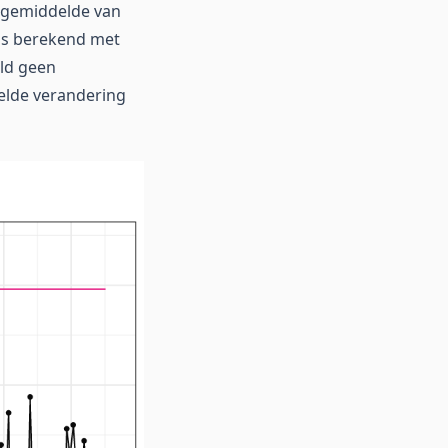
t gemiddelde van
t is berekend met
eld geen
delde verandering