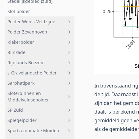
Stedelijkgebied (zuid)
Westbroekse Zodden
Slot polder
Polder het Huis te Hart
Polder Wilnis-Veldzijde
Taartpunt noord
Polder Zevenhoven
Polder Buitenweg
Geheel afwateringsgebied
Riekerpolder
Lintbebouwing
Polder Wilnis-Veldzijde
Geheel afwateringsgebied
Rijnkade
Zogwetering
Bemalen gebied
Geheel afwateringsgebied
Rijnlands Boezem
Wilgenplas
Oude Nieuwveenseweg
Wielerbaan
Geheel afwateringsgebied
s-Gravelandsche Polder
Rond Kleine Maarsseveensche
Nieuw Amstel
Polder
Rijnkade
Geheel afwateringsgebied
Plas
Sarphatipark
Bloklandseweg
Boezemland
Geheel afwateringsgebied
In bovenstaand figu
Kassen
Sloterbinnen en
de tijd. Daarnaast
Odessa Driesprong De Jonker
Onderdeel van
Polder
Geheel afwateringsgebied
Middelveldsepolder
Volkstuinen
Westeinderplassen
zijn dan het gemidd
Achterweg Zeerust
Hoofdwatergangen KRW
Sarphatipark
SP Zuid
Oud tuinbouwgebied
Waterlichaam
Geheel afwateringsgebied
daalt is berekend 
Kousmolentocht Jonge
gemiddeld geen ver
Spiegelpolder
Kleine Maarsseveensche Plas
Zevenhovenseweg
Sloterplas
Geheel afwateringsgebied
als de gemiddelde v
Sportcombinatie Muiden
Groene Jonker
Gecombineerde Polders
SP Zuid
Geheel afwateringsgebied