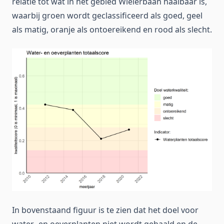
relatie tot wat in het gebied Wielerbaan haalbaar is,
waarbij groen wordt geclassificeerd als goed, geel
als matig, oranje als ontoereikend en rood als slecht.
In bovenstaand figuur is te zien dat het doel voor