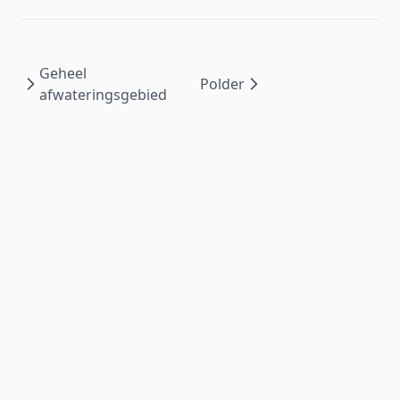
Geheel
Polder
afwateringsgebied
Wat is mijn waterkwaliteit?
is ontwikkeld door het
NMI
voor
Waterschap Amstel, Gooi en Vecht
| ©
2026
.