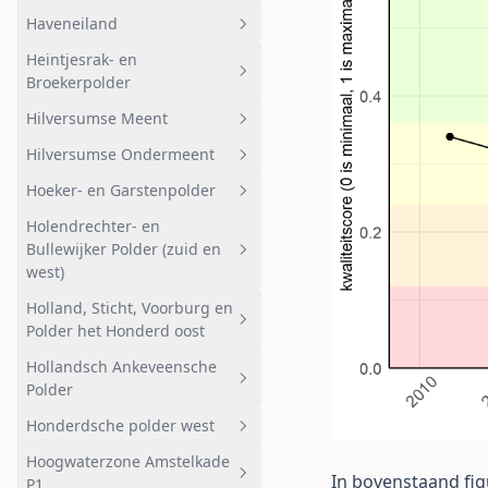
Bloemendalerpolder Weesp
Gemeenschapspolder West
Haveneiland
Geheel afwateringsgebied
Vernatting
Heintjesrak- en
Heicop en Geer
Geheel afwateringsgebied
Broekerpolder
Armenland
Haveneiland
Hilversumse Meent
Geheel afwateringsgebied
Bovenland
Hilversumse Ondermeent
Nabij Faunapassage
Geheel afwateringsgebied
Hoeker- en Garstenpolder
Broekerpolder
Hilversumse Meent
Geheel afwateringsgebied
Holendrechter- en
Heintjesrakpolder
Hilversumse Ondermeent
Geheel afwateringsgebied
Bullewijker Polder (zuid en
Bemalen gebied
west)
Noord
Holland, Sticht, Voorburg en
Geheel afwateringsgebied
Polder het Honderd oost
Oost
Holendrechter- en Bullewijker
Hollandsch Ankeveensche
Polder (z en w)
Geheel afwateringsgebied
Polder
Voorburg
Honderdsche polder west
Geheel afwateringsgebied
Deelgebied 2
Hoogwaterzone Amstelkade
Bemalen
Geheel afwateringsgebied
In bovenstaand fig
P1