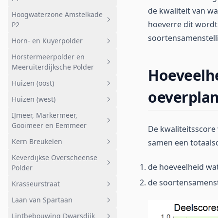
Ankeveensche Plassen HAP
Honderdsche polder west
de kwaliteit van wa
Hoogwaterzone Amstelkade
noord
Geheel afwateringsgebied
hoeverre dit wordt
P2
Ankeveensche Plassen HAP
Hoogwaterzone Amstelkade P1
soortensamenstelli
Horn- en Kuyerpolder
zuid
Geheel afwateringsgebied
Horstermeerpolder en
Hollandsch Ankeveensche
Hoogwaterzone Amstelkade P2
Geheel afwateringsgebied
Meeruiterdijksche Polder
Polder oost
Hoeveelhe
Bemalen gebied
Huizen (oost)
Ankeveense Plassen HAP oost
Geheel afwateringsgebied
Gestuwde gebieden
oeverpla
Huizen (west)
Peilgebied 24-4
Korremof
Geheel afwateringsgebied
Stedelijk gebied Nederhorst
IJmeer, Markermeer,
Den Berg
Polder
Bijvanck en Vierde Kwadrant
Geheel afwateringsgebied
Gooimeer en Eemmeer
De kwaliteitsscore
Anko zuid
Kwelvijvers
Kern Breukelen
samen een totaals
Geheel afwateringsgebied
Meeruiterdijksche Polder zuid
Huizermaat
Keverdijkse Overscheense
Bovenmaat
Geheel afwateringsgebied
Meeruiterdijksche Polder
de hoeveelheid wat
Polder
noord
Rieteiland oost
Kern Breukelen
de soortensamenst
Krasseurstraat
Geheel afwateringsgebied
Spiegelpolder zuid
Rieteiland west
Laan van Spartaan
Deelgebied 1
Geheel afwateringsgebied
Diemerzeedijk noord
Lintbebouwing Dwarsdijk
Deelgebied 2
Krasseurstraat
Geheel afwateringsgebied