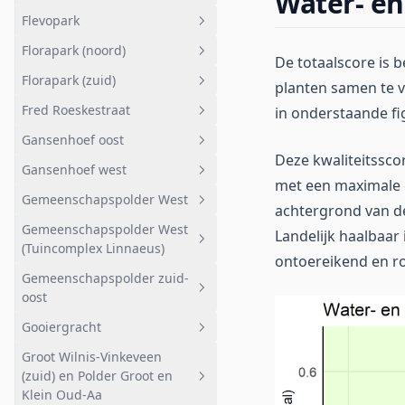
Water- en
Flevopark
Eilinzon
Geheel afwateringsgebied
Florapark (noord)
Erasmuspark
Geheel afwateringsgebied
De totaalscore is 
Florapark (zuid)
Flevopark
Geheel afwateringsgebied
planten samen te v
Fred Roeskestraat
in onderstaande fi
Florapark (noord)
Geheel afwateringsgebied
Gansenhoef oost
Florapark (zuid)
Geheel afwateringsgebied
Deze kwaliteitssco
Gansenhoef west
Fred Roeskestraat
Geheel afwateringsgebied
met een maximale e
Gemeenschapspolder West
Gansenhoef
Geheel afwateringsgebied
achtergrond van de
Gemeenschapspolder West
Staatsbosbeheer
Gansenhoef west
Geheel afwateringsgebied
Landelijk haalbaar 
(Tuincomplex Linnaeus)
ontoereikend en ro
Driemond
Gemeenschapspolder zuid-
Geheel afwateringsgebied
Stedelijk gebied Noord
oost
Gemeenschapspolder West
Diemerbos
Gooiergracht
(Tuincomplex Linnaeus)
Geheel afwateringsgebied
DLG vernatting
Groot Wilnis-Vinkeveen
Gemeenschapspolder zuid-
Geheel afwateringsgebied
(zuid) en Polder Groot en
oost
Betlem
Gooiergracht
Klein Oud-Aa