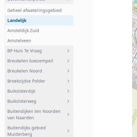
Langs de Vecht
Blokland
Geheel afwateringsgebied
Deelgebied 9
Noord
Geheel afwateringsgebied
Noord-west
Landelijk
Noord-oost
Amsteldijk Zuid
Oost
Amstelveen
Midden
BP Huis Te Vraag
West
Breukelen boezempeil
Geheel afwateringsgebied
Zuid
Breukelen Noord
BP Huis Te Vraag
Geheel afwateringsgebied
Broekzijdse Polder
Breukelen boezempeil
Geheel afwateringsgebied
Buiksloterdijk
Breukelen Noord
Geheel afwateringsgebied
Buiksloterweg
Landelijk
Landelijk
Geheel afwateringsgebied
Buitendijken ten Noorden
Abcoude
Buiksloterdijk
Geheel afwateringsgebied
van Naarden
Buiksloterweg
Buitendijks gebied
Geheel afwateringsgebied
Muiderberg