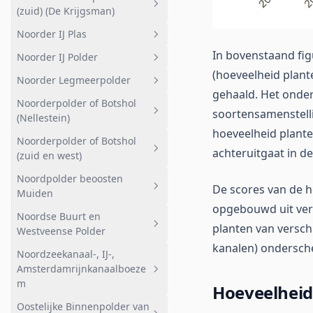
De Ster noord
Wijde- of Bovenste Blik
(zuid) (De Krijgsman)
Hilversumse Bovenmeent
Landelijk
De Ster zuid
Kwelgebied noord
Noorder IJ Plas
Geheel afwateringsgebied
Schil Naardermeer noord-west
Kruitfabriek eo
Nieuwe Polderplas
In bovenstaand fig
Noorder IJ Polder
Noorder- of Rietpolder (zuid)
Geheel afwateringsgebied
Aalscholverkolonie
Kievitsbuurt noord
(hoeveelheid plant
(De Krijgsman)
Noorder Legmeerpolder
Noorder IJ Plas
Geheel afwateringsgebied
Landbouw zuid en noord
Kievitsbuurt zuid
gehaald. Het onder
Noorderpolder of Botshol
Noorder IJ Polder
Geheel afwateringsgebied
soortensamenstellin
Meerlanden
Breukeleveensche of Stille Plas
(Nellestein)
Landelijk
hoeveelheid plante
Tienhovensche Plassen noord
Noorderpolder of Botshol
Geheel afwateringsgebied
Bovenkerk
achteruitgaat in de 
(zuid en west)
Tienhovensche Plassen zuid
Agrarisch
Uithoorn
Noordpolder beoosten
Geheel afwateringsgebied
Vuntus
De scores van de h
Natuurgebied
Muiden
Amstelzijde
Botshol Kleine- en Groote Wije
opgebouwd uit vers
Kromme Rade
Noordse Buurt en
Geheel afwateringsgebied
Botshol Midden
planten van versch
Westveense Polder
Bemalen
kanalen) ondersch
Noorderpolder (oost)
Noordzeekanaal-, IJ-,
Geheel afwateringsgebied
Noord
Amsterdamrijnkanaalboeze
Noorderpolder (west)
Noordse buurt
m
Hoeveelheid
Noordse dorp
Oostelijke Binnenpolder van
Geheel afwateringsgebied