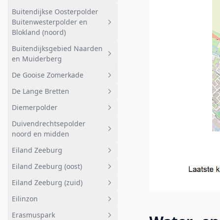
Schapenmeent
Buitendijkse Oosterpolder
Geheel afwateringsgebied
Haverland
Buitenwesterpolder en
Buitendijks gebied
Blokland (noord)
Muiderberg
Buitendijksgebied Naarden
Geheel afwateringsgebied
en Muiderberg
Bemalen gebied
De Gooise Zomerkade
Geheel afwateringsgebied
De Lange Bretten
Buitendijksgebied Naarden en
Geheel afwateringsgebied
Muiderberg
Diemerpolder
De Gooise Zomerkade
Geheel afwateringsgebied
Duivendrechtsepolder
Natuurgebied
Geheel afwateringsgebied
noord en midden
Polder
Diemen-Noord
Eiland Zeeburg
Geheel afwateringsgebied
Diemen
Eiland Zeeburg (oost)
Duivendrechtsepolder noord
Geheel afwateringsgebied
en midden
Eiland Zeeburg (zuid)
Eiland Zeeburg
Geheel afwateringsgebied
Eilinzon
Eiland Zeeburg (oost)
Geheel afwateringsgebied
Erasmuspark
Eiland Zeeburg (zuid)
Geheel afwateringsgebied