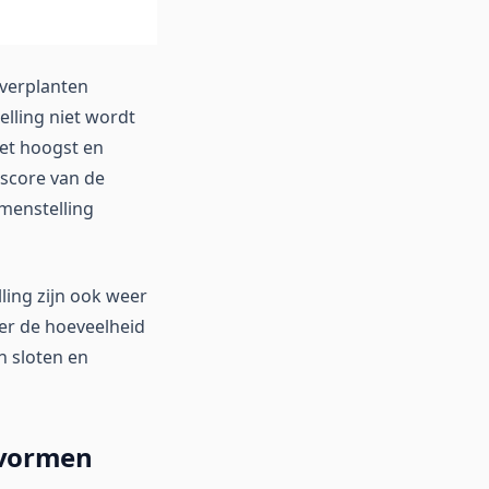
everplanten
lling niet wordt
het hoogst en
sscore van de
amenstelling
ling zijn ook weer
er de hoeveelheid
n sloten en
ivormen