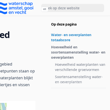
⌘
K
Op deze pagina
ied
Water- en oeverplanten
totaalscore
Hoeveelheid en
soortensamenstelling water- en
oeverplanten
lgebied
Hoeveelheid waterplanten van
verschillende groeivormen
eetpunten staan op
Soortensamenstelling water-
aterplanten blijkt
en oeverplanten
ertjes en vissen