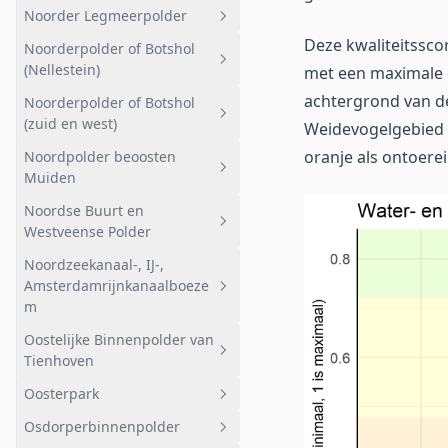
Kievitsbuurt noord
(De Krijgsman)
Noorder Legmeerpolder
Noorder IJ Plas
Geheel afwateringsgebied
Landbouw zuid en noord
Kievitsbuurt zuid
Deze kwaliteitssco
Noorderpolder of Botshol
Noorder IJ Polder
Geheel afwateringsgebied
Meerlanden
Breukeleveensche of Stille Plas
(Nellestein)
met een maximale e
Landelijk
achtergrond van de
Tienhovensche Plassen noord
Noorderpolder of Botshol
Geheel afwateringsgebied
Bovenkerk
(zuid en west)
Weidevogelgebied h
Tienhovensche Plassen zuid
Agrarisch
Uithoorn
oranje als ontoerei
Noordpolder beoosten
Geheel afwateringsgebied
Vuntus
Natuurgebied
Muiden
Amstelzijde
Botshol Kleine- en Groote Wije
Kromme Rade
Noordse Buurt en
Geheel afwateringsgebied
Botshol Midden
Westveense Polder
Bemalen
Noorderpolder (oost)
Noordzeekanaal-, IJ-,
Geheel afwateringsgebied
Noord
Amsterdamrijnkanaalboeze
Noorderpolder (west)
Noordse buurt
m
Noordse dorp
Oostelijke Binnenpolder van
Geheel afwateringsgebied
Tienhoven
Westveen
Afstromend naar boezem -
Oosterpark
oost
Geheel afwateringsgebied
Osdorperbinnenpolder
Nuoncentrale
Overig
Geheel afwateringsgebied