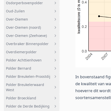
Osdorperbovenpolder
Diemerzeedijk
Petgaten
Oosterpark
Geheel afwateringsgebied
Oud-Zuilen
Hoeker- en Garstenpolder
Veenweide
Geheel afwateringsgebied
noord-puntje
Over-Diemen
Geuzenveld
Osdorperbovenpolder
Geheel afwateringsgebied
Hoogspanningstracé
Over-Diemen (noord)
De Kluut 2
Bovensloot
Oud-Zuilen
Geheel afwateringsgebied
Haven
Over-Diemen (Zeehoeve)
VTP Tigeno en Eendracht
Elektriciteitscentrale
Geheel afwateringsgebied
Maxis
Overbraker Binnenpolder
Polder
Over-Diemen (noord)
Geheel afwateringsgebied
T.b.v. drinkwater
Overdiemerpolder
Tom Schreurweg
Over-Diemen (Zeehoeve)
Geheel afwateringsgebied
Afstromend naar boezem -
Polder Achttienhoven
Volkstuinen
Geheel afwateringsgebied
west
Polder Bernard
Noord-oost
Overdiemerpolder
Geheel afwateringsgebied
Polder Breukelen-Proostdij
In bovenstaand fig
Gagelweg Kooidijk
Geheel afwateringsgebied
de kwaliteit van wa
Polder Breukelerwaard
Gagelbos
Polder Bernard
Geheel afwateringsgebied
West
hoeverre dit wordt
Kerkeindse Polder
Bemalen gebied
soortensamenstelli
Polder Broeckland
Geheel afwateringsgebied
Het Achteraf
Beringde landen
Polder de Derde Bedijking
Bemalen gebied
Geheel afwateringsgebied
Korssesteeg