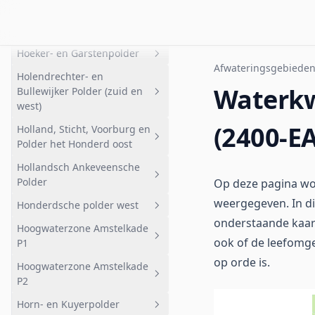
Hilversumse Meent
Geheel afwateringsgebied
Bovenland
Hilversumse Ondermeent
Nabij Faunapassage
Geheel afwateringsgebied
Hoeker- en Garstenpolder
Broekerpolder
Hilversumse Meent
Geheel afwateringsgebied
Afwateringsgebiede
Holendrechter- en
Heintjesrakpolder
Hilversumse Ondermeent
Geheel afwateringsgebied
Waterkw
Bullewijker Polder (zuid en
Bemalen gebied
west)
Noord
(2400-E
Holland, Sticht, Voorburg en
Geheel afwateringsgebied
Polder het Honderd oost
Oost
Holendrechter- en Bullewijker
Hollandsch Ankeveensche
Polder (z en w)
Geheel afwateringsgebied
Polder
Op deze pagina wor
Voorburg
weergegeven. In di
Honderdsche polder west
Geheel afwateringsgebied
Deelgebied 2
onderstaande kaa
Hoogwaterzone Amstelkade
Bemalen
Geheel afwateringsgebied
ook of de leefomge
P1
Ankeveensche Plassen HAP
Honderdsche polder west
op orde is.
Hoogwaterzone Amstelkade
noord
Geheel afwateringsgebied
P2
Ankeveensche Plassen HAP
Hoogwaterzone Amstelkade P1
Horn- en Kuyerpolder
zuid
Geheel afwateringsgebied