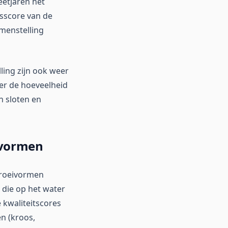
eetjaren het
tsscore van de
amenstelling
ling zijn ook weer
er de hoeveelheid
n sloten en
ivormen
 groeivormen
die op het water
 kwaliteitscores
n (kroos,