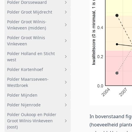
Polder Dorssewaard
Polder De Toekomst
Geheel afwateringsgebied
Polder Groot Mijdrecht
Polder deTweede Bedijking
Geheel afwateringsgebied
Polder Groot Wilnis-
Polder Dorssewaard
Geheel afwateringsgebied
Vinkeveen (midden)
Landelijk
Polder Groot Wilnis
Geheel afwateringsgebied
Natuurreservaat
Vinkeveen
Oost
Botshol West
Polder Holland en Sticht
Geheel afwateringsgebied
West
west
Stedelijk
Overig
Polder Kortenhoef
Geheel afwateringsgebied
Veldweg
Reservaat Demmerik
Polder Maarsseveen-
Bemalen
Geheel afwateringsgebied
Kleine plas
Westbroek
Loendersloot
Het Hol Suikerpot
Zuidplas
Polder Mijnden
Geheel afwateringsgebied
Wijde Blik
Noordplas
Polder Nijenrode
Agrarisch Molenpolder
Geheel afwateringsgebied
Wijde Gat
Mijdrechtse Bovenlanden
Polder Oukoop en Polder
Maarsseveense Zodden
Polder Mijnden west
Geheel afwateringsgebied
In bovenstaand fig
Kortenhoef
Groot Wilnis-Vinkeveen
(hoeveelheid plant
Grote Maarsseveensche Plas
Polder Mijnden oost
Landelijk gebied
(oost)
Hilversumsch Kanaal plas-dras