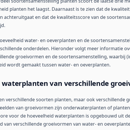
deel soortensamenstelling planten scoort de laatse drie m
id planten het laagst. Daarnaast is te zien dat de kwalitei
n achteruitgaat en dat de kwaliteitsscore van de soortens
jd.
oeveelheid water- en oeverplanten en de soortensamenstel
chillende onderdelen. Hieronder volgt meer informatie ov
illende groeivormen en de soortensamenstelling, waarbij (i
eid wordt gemaakt tussen water- en oeverplanten.
 waterplanten van verschillende groe
een verschillende soorten planten, maar ook verschillende
elden van groeivormen zijn onderwaterplanten of planten 
score voor de hoeveelheid waterplanten is opgebouwd uit de
d van verschillende groeivormen van water- en oeverplante