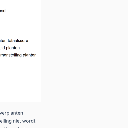
everplanten
lling niet wordt