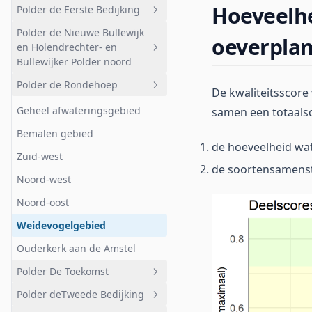
Hoeveelhe
Polder de Eerste Bedijking
Deelgebied 2
Polder Broeckland
Geheel afwateringsgebied
Polder de Nieuwe Bullewijk
Deelgebied 3
Landelijk
Geheel afwateringsgebied
oeverpla
en Holendrechter- en
Deelgebied 4
Stedelijk
West
Bullewijker Polder noord
Deelgebied 5
Natuur
Oost
Polder de Rondehoep
Geheel afwateringsgebied
De kwaliteitsscore
Kassen
Ouderkerkerplas
Geheel afwateringsgebied
samen een totaals
Korte Dwarsweg
Bemalen gebied
de hoeveelheid wat
Ouderkerk aan de Amstel
Zuid-west
de soortensamenst
Bullewijk en AMC
Noord-west
Golfterrein
Noord-oost
Nabij recreatiegebied
Weidevogelgebied
Bullewijker Polder noord
Ouderkerk aan de Amstel
Polder De Toekomst
Polder deTweede Bedijking
Geheel afwateringsgebied