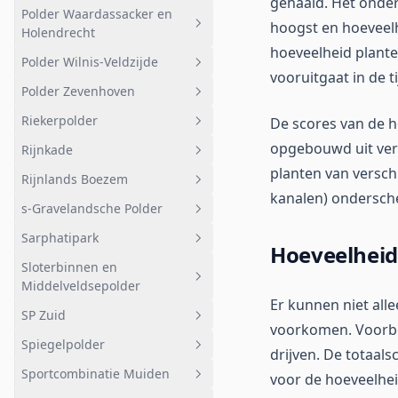
gehaald. Het onder
Nederreinsche Vaart
Staatsbosbeheer
Kasteel Neijenrode en
Polder Waardassacker en
Geheel afwateringsgebied
Hilversumsch Kanaal
hoogst en hoeveelhe
sportvelden
Holendrecht
Klein Molenpolder
Oukoop
Hilversumsch Kanaal
hoeveelheid plante
Bebouwing
Polder Wilnis-Veldzijde
Geheel afwateringsgebied
Sportvelden
Taartpunt Zodden
Polder Demmerik
vooruitgaat in de ti
Polder Zevenhoven
Holendrechter polder
Geheel afwateringsgebied
Taartpunt
Riekerpolder
De scores van de h
Stedelijkgebied (noord)
Polder Wilnis-Veldzijde
Geheel afwateringsgebied
Molenpolder Natuurreservaat
opgebouwd uit vers
Rijnkade
Stedelijkgebied (zuid)
Bemalen gebied
Geheel afwateringsgebied
Westbroekse Zodden
planten van versch
Rijnlands Boezem
Slot polder
Oude Nieuwveenseweg
Wielerbaan
Geheel afwateringsgebied
Polder het Huis te Hart
kanalen) ondersch
s-Gravelandsche Polder
Nieuw Amstel
Polder
Rijnkade
Geheel afwateringsgebied
Taartpunt noord
Sarphatipark
Bloklandseweg
Boezemland
Geheel afwateringsgebied
Polder Buitenweg
Hoeveelheid
Sloterbinnen en
Odessa Driesprong De Jonker
Onderdeel van
Polder
Geheel afwateringsgebied
Lintbebouwing
Middelveldsepolder
Westeinderplassen
Achterweg Zeerust
Hoofdwatergangen KRW
Sarphatipark
Zogwetering
Er kunnen niet all
SP Zuid
Waterlichaam
Geheel afwateringsgebied
voorkomen. Voorbe
Kousmolentocht Jonge
Wilgenplas
Spiegelpolder
Zevenhovenseweg
Sloterplas
Geheel afwateringsgebied
drijven. De totaal
Rond Kleine Maarsseveensche
Sportcombinatie Muiden
Groene Jonker
Gecombineerde Polders
SP Zuid
Geheel afwateringsgebied
voor de hoeveelhei
Plas