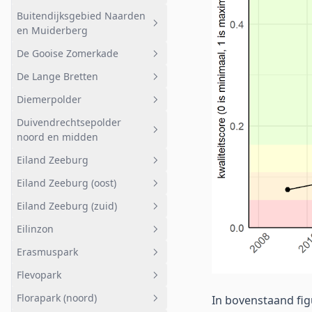
Muiderberg
Buitendijksgebied Naarden
Geheel afwateringsgebied
en Muiderberg
Bemalen gebied
De Gooise Zomerkade
Geheel afwateringsgebied
De Lange Bretten
Buitendijksgebied Naarden en
Geheel afwateringsgebied
Muiderberg
Diemerpolder
De Gooise Zomerkade
Geheel afwateringsgebied
Duivendrechtsepolder
Natuurgebied
Geheel afwateringsgebied
noord en midden
Polder
Diemen-Noord
Eiland Zeeburg
Geheel afwateringsgebied
Diemen
Eiland Zeeburg (oost)
Duivendrechtsepolder noord
Geheel afwateringsgebied
en midden
Eiland Zeeburg (zuid)
Eiland Zeeburg
Geheel afwateringsgebied
Eilinzon
Eiland Zeeburg (oost)
Geheel afwateringsgebied
Erasmuspark
Eiland Zeeburg (zuid)
Geheel afwateringsgebied
Flevopark
Eilinzon
Geheel afwateringsgebied
Florapark (noord)
In bovenstaand fig
Erasmuspark
Geheel afwateringsgebied