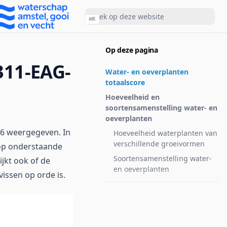
⌘
K
Op deze pagina
311-EAG-
Water- en oeverplanten
totaalscore
Hoeveelheid en
soortensamenstelling water- en
oeverplanten
 6 weergegeven. In
Hoeveelheid waterplanten van
verschillende groeivormen
 op onderstaande
Soortensamenstelling water-
ijkt ook of de
en oeverplanten
issen op orde is.