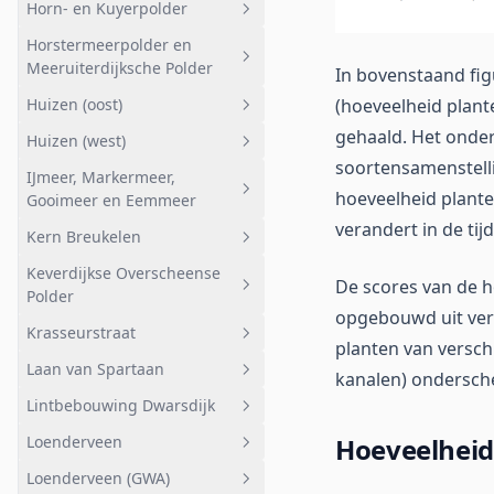
Horn- en Kuyerpolder
zuid
Geheel afwateringsgebied
Horstermeerpolder en
Hollandsch Ankeveensche
Hoogwaterzone Amstelkade P2
Geheel afwateringsgebied
Meeruiterdijksche Polder
Polder oost
In bovenstaand fig
Bemalen gebied
Huizen (oost)
(hoeveelheid plant
Ankeveense Plassen HAP oost
Geheel afwateringsgebied
Gestuwde gebieden
gehaald. Het onder
Huizen (west)
Peilgebied 24-4
Korremof
Geheel afwateringsgebied
Stedelijk gebied Nederhorst
soortensamenstellin
IJmeer, Markermeer,
Den Berg
Polder
Bijvanck en Vierde Kwadrant
Geheel afwateringsgebied
hoeveelheid plante
Gooimeer en Eemmeer
Anko zuid
Kwelvijvers
verandert in de tijd
Kern Breukelen
Geheel afwateringsgebied
Meeruiterdijksche Polder zuid
Huizermaat
Keverdijkse Overscheense
Bovenmaat
Geheel afwateringsgebied
De scores van de h
Meeruiterdijksche Polder
Polder
noord
Rieteiland oost
Kern Breukelen
opgebouwd uit vers
Krasseurstraat
Geheel afwateringsgebied
planten van versch
Spiegelpolder zuid
Rieteiland west
Laan van Spartaan
Deelgebied 1
Geheel afwateringsgebied
kanalen) ondersch
Diemerzeedijk noord
Lintbebouwing Dwarsdijk
Deelgebied 2
Krasseurstraat
Geheel afwateringsgebied
Loenderveen
Hoeveelheid
Deelgebied 3
Laan van Spartaan
Geheel afwateringsgebied
Loenderveen (GWA)
Deelgebied 4
Lintbebouwing Dwarsdijk
Geheel afwateringsgebied