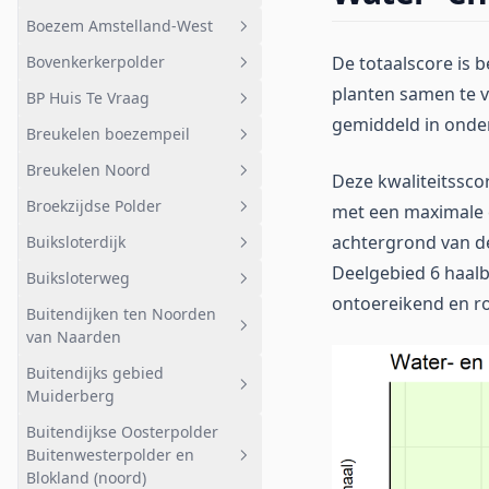
Boezem Amstelland-West
Bemalen
Geheel afwateringsgebied
De totaalscore is 
Bovenkerkerpolder
Langs de Vecht
Blokland
Geheel afwateringsgebied
planten samen te v
BP Huis Te Vraag
Noord
Geheel afwateringsgebied
gemiddeld in onde
Breukelen boezempeil
Noord-west
Landelijk
Geheel afwateringsgebied
Breukelen Noord
Noord-oost
Amsteldijk Zuid
BP Huis Te Vraag
Geheel afwateringsgebied
Deze kwaliteitssco
Broekzijdse Polder
met een maximale e
Oost
Amstelveen
Breukelen boezempeil
Geheel afwateringsgebied
achtergrond van de
Buiksloterdijk
Midden
Breukelen Noord
Geheel afwateringsgebied
Deelgebied 6 haalba
Buiksloterweg
West
Landelijk
Landelijk
Geheel afwateringsgebied
ontoereikend en ro
Buitendijken ten Noorden
Zuid
Abcoude
Buiksloterdijk
Geheel afwateringsgebied
van Naarden
Buiksloterweg
Buitendijks gebied
Geheel afwateringsgebied
Muiderberg
Schapenmeent
Buitendijkse Oosterpolder
Geheel afwateringsgebied
Haverland
Buitenwesterpolder en
Buitendijks gebied
Blokland (noord)