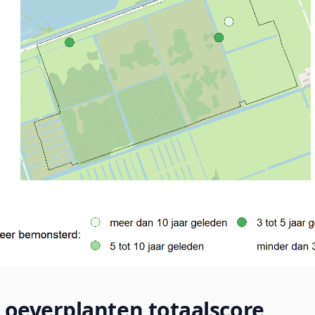
 oeverplanten totaalscore