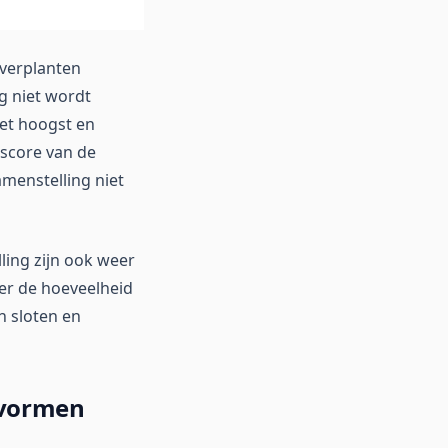
everplanten
g niet wordt
het hoogst en
sscore van de
amenstelling niet
ling zijn ook weer
er de hoeveelheid
n sloten en
ivormen