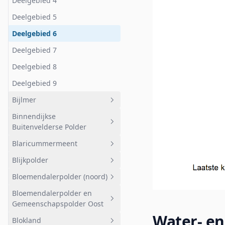
Deelgebied 4
Deelgebied 5
Deelgebied 6
Deelgebied 7
Deelgebied 8
Deelgebied 9
Bijlmer
Binnendijkse
Geheel afwateringsgebied
Buitenvelderse Polder
Bijlmer
Blaricummermeent
Geheel afwateringsgebied
Blijkpolder
Binnendijkse Buitenvelderse
Geheel afwateringsgebied
Polder
Bloemendalerpolder (noord)
Blaricummermeent
Geheel afwateringsgebied
Bloemendalerpolder en
Blijkpolder
Geheel afwateringsgebied
Gemeenschapspolder Oost
Bloemendalerpolder (noord)
Water- en
Blokland
Geheel afwateringsgebied