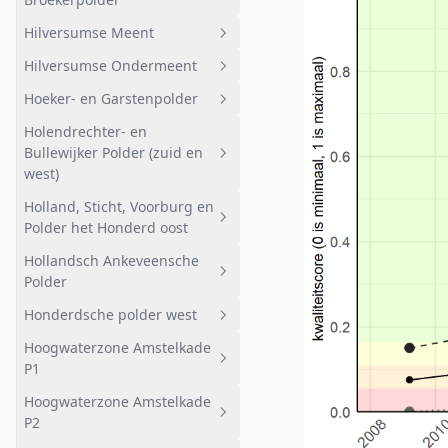
Armenland
Haveneiland
Hilversumse Meent
Geheel afwateringsgebied
Bovenland
Hilversumse Ondermeent
Nabij Faunapassage
Geheel afwateringsgebied
Hoeker- en Garstenpolder
Broekerpolder
Hilversumse Meent
Geheel afwateringsgebied
Holendrechter- en
Heintjesrakpolder
Hilversumse Ondermeent
Geheel afwateringsgebied
Bullewijker Polder (zuid en
Bemalen gebied
west)
Noord
Holland, Sticht, Voorburg en
Geheel afwateringsgebied
Polder het Honderd oost
Oost
Holendrechter- en Bullewijker
Hollandsch Ankeveensche
Polder (z en w)
Geheel afwateringsgebied
Polder
Voorburg
Honderdsche polder west
Geheel afwateringsgebied
Deelgebied 2
Hoogwaterzone Amstelkade
Bemalen
Geheel afwateringsgebied
P1
Ankeveensche Plassen HAP
Honderdsche polder west
Hoogwaterzone Amstelkade
noord
Geheel afwateringsgebied
P2
Ankeveensche Plassen HAP
Hoogwaterzone Amstelkade P1