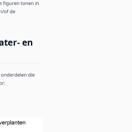
e figuren tonen in
n/of de
ater- en
e onderdelen die
or: