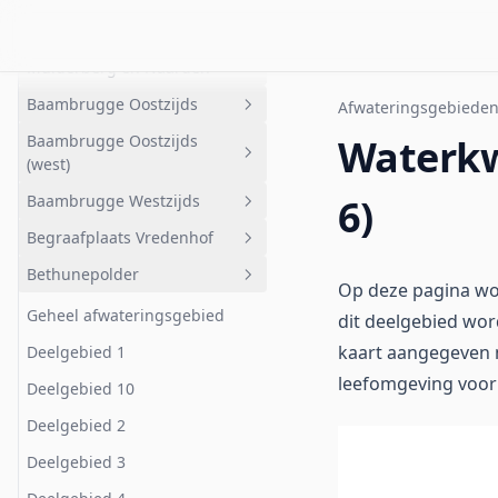
Fort
Naarden-Bussum
B.O.B.M.-polder en
Aetsveldse Polder west
Geheel afwateringsgebied
Zuid
Buitendijken tussen
(Driemond)
Zanderijvaarten
Atekpolder
Muiderberg en Naarden
Baambrugge Oostzijds
Afwateringsgebiede
Geheel afwateringsgebied
Baambrugge Oostzijds
Waterkwa
B.O. bemalen
Geheel afwateringsgebied
(west)
B.O. (oost)
Baambrugge Oostzijds
Baambrugge Westzijds
6)
Geheel afwateringsgebied
Begraafplaats Vredenhof
Baambrugge Oostzijds (west)
Geheel afwateringsgebied
Bethunepolder
Polder
Geheel afwateringsgebied
Op deze pagina wor
Schrobberpolder
Begraafplaats Vredenhof
Geheel afwateringsgebied
dit deelgebied wo
kaart aangegeven
Deelgebied 1
leefomgeving voor 
Deelgebied 10
Deelgebied 2
Deelgebied 3