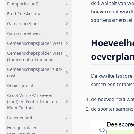
de kwaliteit van wa
Florapark (zuid)
Flevopark
Geheel afwateringsgebied
hoeverre dit wordt
Fred Roeskestraat
Florapark (noord)
Geheel afwateringsgebied
soortensamenstelli
Gansenhoef oost
Florapark (zuid)
Geheel afwateringsgebied
Gansenhoef west
Fred Roeskestraat
Geheel afwateringsgebied
Hoeveelhe
Gemeenschapspolder West
Gansenhoef
Geheel afwateringsgebied
Gemeenschapspolder West
oeverpla
Staatsbosbeheer
Gansenhoef west
Geheel afwateringsgebied
(Tuincomplex Linnaeus)
Driemond
Gemeenschapspolder zuid-
Geheel afwateringsgebied
Stedelijk gebied Noord
oost
De kwaliteitsscore
Gemeenschapspolder West
Diemerbos
samen een totaals
Gooiergracht
(Tuincomplex Linnaeus)
Geheel afwateringsgebied
DLG vernatting
Groot Wilnis-Vinkeveen
Gemeenschapspolder zuid-
Geheel afwateringsgebied
de hoeveelheid wat
(zuid) en Polder Groot en
oost
Betlem
Gooiergracht
Klein Oud-Aa
de soortensamenst
Bloemendalerpolder Weesp
Gemeenschapspolder West
Haveneiland
Geheel afwateringsgebied
Vernatting
Heintjesrak- en
Heicop en Geer
Geheel afwateringsgebied
Broekerpolder