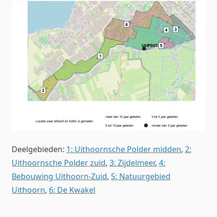
Deelgebieden:
1: Uithoornsche Polder midden
,
2:
Uithoornsche Polder zuid
,
3: Zijdelmeer
,
4:
Bebouwing Uithoorn-Zuid
,
5: Natuurgebied
Uithoorn
,
6: De Kwakel