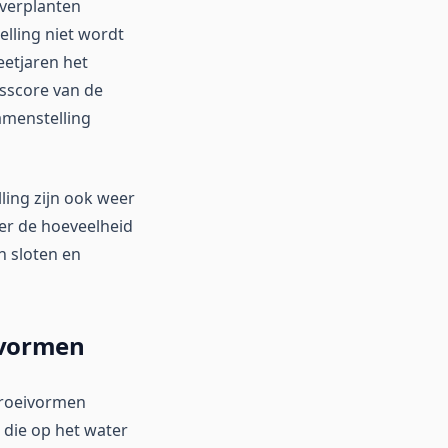
everplanten
lling niet wordt
eetjaren het
tsscore van de
amenstelling
ling zijn ook weer
er de hoeveelheid
n sloten en
ivormen
 groeivormen
die op het water