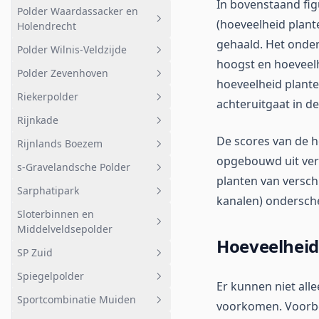
In bovenstaand fig
Nederreinsche Vaart
Staatsbosbeheer
Kasteel Neijenrode en
Polder Waardassacker en
Geheel afwateringsgebied
Hilversumsch Kanaal
sportvelden
(hoeveelheid plant
Holendrecht
Klein Molenpolder
Oukoop
Hilversumsch Kanaal
gehaald. Het onder
Bebouwing
Polder Wilnis-Veldzijde
Geheel afwateringsgebied
Sportvelden
Taartpunt Zodden
Polder Demmerik
hoogst en hoeveelhe
Polder Zevenhoven
Holendrechter polder
Geheel afwateringsgebied
Taartpunt
hoeveelheid plante
Riekerpolder
Stedelijkgebied (noord)
Polder Wilnis-Veldzijde
Geheel afwateringsgebied
Molenpolder Natuurreservaat
achteruitgaat in de 
Rijnkade
Stedelijkgebied (zuid)
Bemalen gebied
Geheel afwateringsgebied
Westbroekse Zodden
De scores van de h
Rijnlands Boezem
Slot polder
Oude Nieuwveenseweg
Wielerbaan
Geheel afwateringsgebied
Polder het Huis te Hart
opgebouwd uit vers
s-Gravelandsche Polder
Nieuw Amstel
Polder
Rijnkade
Geheel afwateringsgebied
Taartpunt noord
planten van versch
Sarphatipark
Bloklandseweg
Boezemland
Geheel afwateringsgebied
Polder Buitenweg
kanalen) ondersch
Sloterbinnen en
Odessa Driesprong De Jonker
Onderdeel van
Polder
Geheel afwateringsgebied
Lintbebouwing
Middelveldsepolder
Westeinderplassen
Achterweg Zeerust
Hoofdwatergangen KRW
Sarphatipark
Hoeveelheid
Zogwetering
SP Zuid
Waterlichaam
Geheel afwateringsgebied
Kousmolentocht Jonge
Wilgenplas
Spiegelpolder
Zevenhovenseweg
Sloterplas
Geheel afwateringsgebied
Er kunnen niet all
Rond Kleine Maarsseveensche
Sportcombinatie Muiden
Groene Jonker
Gecombineerde Polders
SP Zuid
Geheel afwateringsgebied
Plas
voorkomen. Voorbe