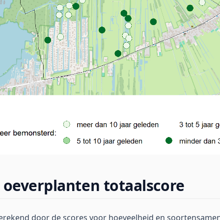
 oeverplanten totaalscore
berekend door de scores voor hoeveelheid en soortensamen