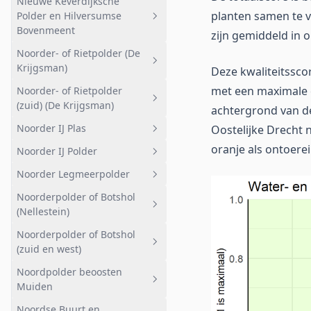
Nieuwe Keverdijksche
Binnezij Spookgat
Geheel afwateringsgebied
planten samen te v
Polder en Hilversumse
Groote Meer noord
Nieuw-Sloten
Bovenmeent
zijn gemiddeld in 
Groote Meer zuid-oost
Plesmanstrook
Noorder- of Rietpolder (De
Geheel afwateringsgebied
Krijgsman)
Deze kwaliteitssco
Veertigmorgen
Meerlanden Landbouw zuid-
met een maximale e
Noorder- of Rietpolder
oost
Geheel afwateringsgebied
Wijde- of Bovenste Blik
(zuid) (De Krijgsman)
achtergrond van de
Hilversumse Bovenmeent
Landelijk
Kwelgebied noord
Noorder IJ Plas
Oostelijke Drecht n
Geheel afwateringsgebied
Schil Naardermeer noord-west
Kruitfabriek eo
oranje als ontoerei
Noorder IJ Polder
Noorder- of Rietpolder (zuid)
Geheel afwateringsgebied
Aalscholverkolonie
(De Krijgsman)
Noorder Legmeerpolder
Noorder IJ Plas
Geheel afwateringsgebied
Landbouw zuid en noord
Noorderpolder of Botshol
Noorder IJ Polder
Geheel afwateringsgebied
Meerlanden
(Nellestein)
Landelijk
Noorderpolder of Botshol
Geheel afwateringsgebied
Bovenkerk
(zuid en west)
Agrarisch
Uithoorn
Noordpolder beoosten
Geheel afwateringsgebied
Natuurgebied
Muiden
Amstelzijde
Botshol Kleine- en Groote Wije
Noordse Buurt en