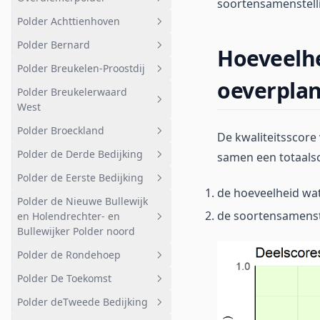
Tom Schreurweg
Over-Diemen (Zeehoeve)
Geheel afwateringsgebied
soortensamenstelli
Afstromend naar boezem -
Polder Achttienhoven
Volkstuinen
Geheel afwateringsgebied
west
Polder Bernard
Noord-oost
Overdiemerpolder
Geheel afwateringsgebied
Hoeveelhe
Polder Breukelen-Proostdij
Gagelweg Kooidijk
Geheel afwateringsgebied
oeverpla
Polder Breukelerwaard
Gagelbos
Polder Bernard
Geheel afwateringsgebied
West
Kerkeindse Polder
Bemalen gebied
Polder Broeckland
Geheel afwateringsgebied
De kwaliteitsscore
Het Achteraf
Beringde landen
Polder de Derde Bedijking
samen een totaals
Bemalen gebied
Geheel afwateringsgebied
Korssesteeg
Polder de Eerste Bedijking
Deelgebied 2
Polder Broeckland
Geheel afwateringsgebied
de hoeveelheid wat
Polder de Nieuwe Bullewijk
Deelgebied 3
Landelijk
Geheel afwateringsgebied
de soortensamenst
en Holendrechter- en
Deelgebied 4
Stedelijk
West
Bullewijker Polder noord
Deelgebied 5
Natuur
Oost
Polder de Rondehoep
Geheel afwateringsgebied
Kassen
Polder De Toekomst
Ouderkerkerplas
Geheel afwateringsgebied
Polder deTweede Bedijking
Korte Dwarsweg
Bemalen gebied
Geheel afwateringsgebied