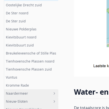
Zuid
Oostelijke Drecht zuid
De Ster noord
De Ster zuid
Nieuwe Polderplas
Kievitsbuurt noord
Kievitsbuurt zuid
Breukeleveensche of Stille Plas
Tienhovensche Plassen noord
Tienhovensche Plassen zuid
Vuntus
Kromme Rade
Water- en
Naardermeer
Nieuw-Sloten
Geheel afwateringsgebied
De totaalscore is 