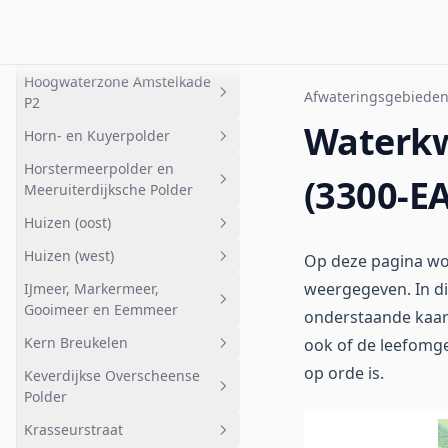
Deelgebied 2
Hoogwaterzone Amstelkade
Bemalen
Geheel afwateringsgebied
P1
Ankeveensche Plassen HAP
Honderdsche polder west
Hoogwaterzone Amstelkade
noord
Geheel afwateringsgebied
Afwateringsgebiede
P2
Ankeveensche Plassen HAP
Hoogwaterzone Amstelkade P1
Waterkwa
Horn- en Kuyerpolder
zuid
Geheel afwateringsgebied
Horstermeerpolder en
Hollandsch Ankeveensche
Hoogwaterzone Amstelkade P2
Geheel afwateringsgebied
(3300-E
Meeruiterdijksche Polder
Polder oost
Bemalen gebied
Huizen (oost)
Ankeveense Plassen HAP oost
Geheel afwateringsgebied
Gestuwde gebieden
Huizen (west)
Peilgebied 24-4
Korremof
Geheel afwateringsgebied
Op deze pagina wor
Stedelijk gebied Nederhorst
weergegeven. In di
IJmeer, Markermeer,
Den Berg
Polder
Bijvanck en Vierde Kwadrant
Geheel afwateringsgebied
Gooimeer en Eemmeer
onderstaande kaa
Anko zuid
Kwelvijvers
Kern Breukelen
ook of de leefomge
Geheel afwateringsgebied
Meeruiterdijksche Polder zuid
Huizermaat
op orde is.
Keverdijkse Overscheense
Bovenmaat
Geheel afwateringsgebied
Meeruiterdijksche Polder
Polder
noord
Rieteiland oost
Kern Breukelen
Krasseurstraat
Geheel afwateringsgebied
Spiegelpolder zuid
Rieteiland west