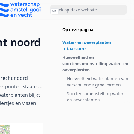
⌘
K
Op deze pagina
ht noord
Water- en oeverplanten
totaalscore
Hoeveelheid en
soortensamenstelling water- en
oeverplanten
Drecht noord
Hoeveelheid waterplanten van
verschillende groeivormen
eetpunten staan op
Soortensamenstelling water-
aterplanten blijkt
en oeverplanten
ertjes en vissen