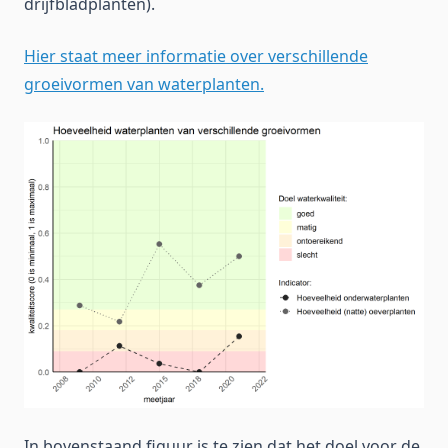
drijfbladplanten).
Hier staat meer informatie over verschillende
groeivormen van waterplanten.
In bovenstaand figuur is te zien dat het doel voor de