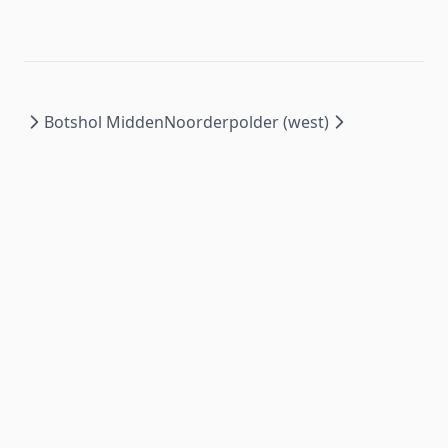
Botshol Midden
Noorderpolder (west)
Wat is mijn waterkwaliteit?
is ontwikkeld door het
NMI
voor
Waterschap Amstel, Gooi en Vecht
| ©
2026
.