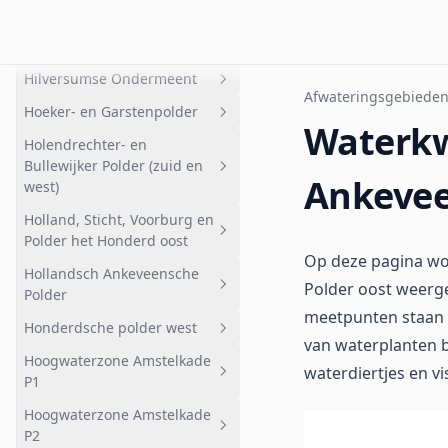
Broekerpolder
Armenland
Haveneiland
Hilversumse Meent
Geheel afwateringsgebied
Bovenland
Hilversumse Ondermeent
Nabij Faunapassage
Geheel afwateringsgebied
Afwateringsgebiede
Hoeker- en Garstenpolder
Broekerpolder
Hilversumse Meent
Geheel afwateringsgebied
Waterkwa
Holendrechter- en
Heintjesrakpolder
Hilversumse Ondermeent
Geheel afwateringsgebied
Bullewijker Polder (zuid en
Ankevee
Bemalen gebied
west)
Noord
Holland, Sticht, Voorburg en
Geheel afwateringsgebied
Polder het Honderd oost
Oost
Holendrechter- en Bullewijker
Op deze pagina wor
Hollandsch Ankeveensche
Polder (z en w)
Geheel afwateringsgebied
Polder oost weerge
Polder
Voorburg
meetpunten staan
Honderdsche polder west
Geheel afwateringsgebied
Deelgebied 2
van waterplanten b
Hoogwaterzone Amstelkade
Bemalen
Geheel afwateringsgebied
waterdiertjes en vi
P1
Ankeveensche Plassen HAP
Honderdsche polder west
Hoogwaterzone Amstelkade
noord
Geheel afwateringsgebied
P2