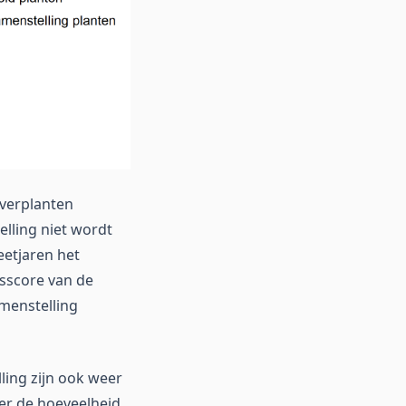
everplanten
lling niet wordt
eetjaren het
tsscore van de
amenstelling
ling zijn ook weer
er de hoeveelheid