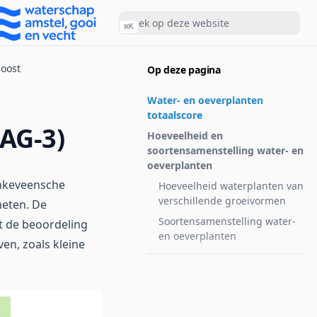
⌘
K
 oost
Op deze pagina
Water- en oeverplanten
totaalscore
AG-3)
Hoeveelheid en
soortensamenstelling water- en
oeverplanten
Ankeveensche
Hoeveelheid waterplanten van
verschillende groeivormen
meten. De
Soortensamenstelling water-
it de beoordeling
en oeverplanten
en, zoals kleine