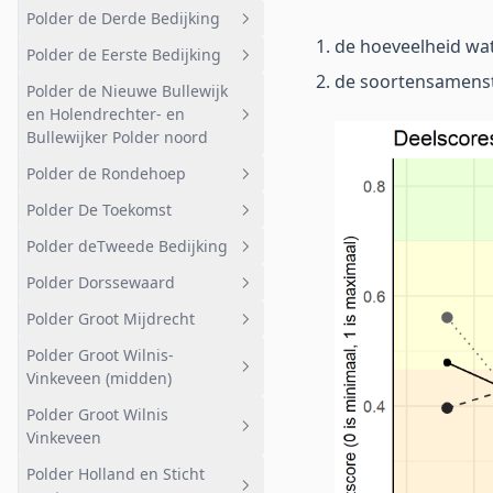
Polder de Derde Bedijking
Bemalen gebied
Geheel afwateringsgebied
Korssesteeg
de hoeveelheid wat
Polder de Eerste Bedijking
Deelgebied 2
Polder Broeckland
Geheel afwateringsgebied
de soortensamenst
Polder de Nieuwe Bullewijk
Deelgebied 3
Landelijk
Geheel afwateringsgebied
en Holendrechter- en
Deelgebied 4
Stedelijk
West
Bullewijker Polder noord
Deelgebied 5
Natuur
Oost
Polder de Rondehoep
Geheel afwateringsgebied
Kassen
Polder De Toekomst
Ouderkerkerplas
Geheel afwateringsgebied
Polder deTweede Bedijking
Korte Dwarsweg
Bemalen gebied
Geheel afwateringsgebied
Polder Dorssewaard
Ouderkerk aan de Amstel
Zuid-west
Polder De Toekomst
Geheel afwateringsgebied
Polder Groot Mijdrecht
Bullewijk en AMC
Noord-west
Polder deTweede Bedijking
Geheel afwateringsgebied
Polder Groot Wilnis-
Golfterrein
Noord-oost
Polder Dorssewaard
Geheel afwateringsgebied
Vinkeveen (midden)
Nabij recreatiegebied
Weidevogelgebied
Landelijk
Polder Groot Wilnis
Geheel afwateringsgebied
Bullewijker Polder noord
Ouderkerk aan de Amstel
Natuurreservaat
Vinkeveen
Oost
Botshol West
Polder Holland en Sticht
Geheel afwateringsgebied
West