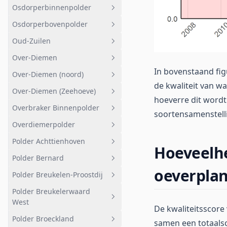
Osdorperbinnenpolder
Nuoncentrale
Overig
Geheel afwateringsgebied
Osdorperbovenpolder
Diemerzeedijk
Petgaten
Oosterpark
Geheel afwateringsgebied
Oud-Zuilen
Hoeker- en Garstenpolder
Veenweide
Geheel afwateringsgebied
noord-puntje
Over-Diemen
Geuzenveld
Osdorperbovenpolder
Geheel afwateringsgebied
Hoogspanningstracé
In bovenstaand fig
Over-Diemen (noord)
De Kluut 2
Bovensloot
Oud-Zuilen
Geheel afwateringsgebied
de kwaliteit van wa
Haven
Over-Diemen (Zeehoeve)
VTP Tigeno en Eendracht
Elektriciteitscentrale
Geheel afwateringsgebied
hoeverre dit wordt
Maxis
Overbraker Binnenpolder
Polder
Over-Diemen (noord)
Geheel afwateringsgebied
soortensamenstelli
T.b.v. drinkwater
Overdiemerpolder
Tom Schreurweg
Over-Diemen (Zeehoeve)
Geheel afwateringsgebied
Afstromend naar boezem -
Polder Achttienhoven
Volkstuinen
Geheel afwateringsgebied
Hoeveelhe
west
Polder Bernard
Noord-oost
Overdiemerpolder
Geheel afwateringsgebied
oeverpla
Polder Breukelen-Proostdij
Gagelweg Kooidijk
Geheel afwateringsgebied
Polder Breukelerwaard
Gagelbos
Polder Bernard
Geheel afwateringsgebied
West
De kwaliteitsscore
Kerkeindse Polder
Bemalen gebied
Polder Broeckland
Geheel afwateringsgebied
samen een totaals
Het Achteraf
Beringde landen