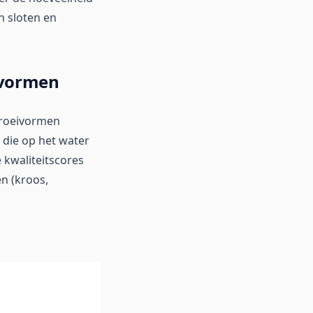
n sloten en
ivormen
 groeivormen
die op het water
 kwaliteitscores
n (kroos,