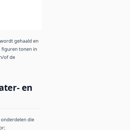
t wordt gehaald en
 figuren tonen in
n/of de
ater- en
e onderdelen die
or: