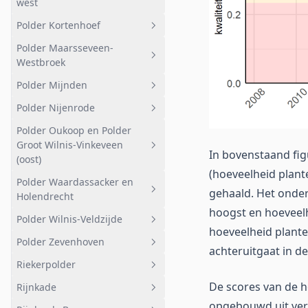
west
Stedelijk
Overig
Polder Kortenhoef
Geheel afwateringsgebied
Veldweg
Reservaat Demmerik
Polder Maarsseveen-
Bemalen
Geheel afwateringsgebied
Kleine plas
Westbroek
Loendersloot
Het Hol Suikerpot
Zuidplas
Polder Mijnden
Geheel afwateringsgebied
Wijde Blik
Noordplas
Polder Nijenrode
Agrarisch Molenpolder
Geheel afwateringsgebied
Wijde Gat
Mijdrechtse Bovenlanden
Polder Oukoop en Polder
Maarsseveense Zodden
Polder Mijnden west
Geheel afwateringsgebied
Kortenhoef
Groot Wilnis-Vinkeveen
In bovenstaand fig
Grote Maarsseveensche Plas
Polder Mijnden oost
Landelijk gebied
(oost)
Hilversumsch Kanaal plas-dras
(hoeveelheid plant
Nederreinsche Vaart
Staatsbosbeheer
Kasteel Neijenrode en
Polder Waardassacker en
Geheel afwateringsgebied
Hilversumsch Kanaal
gehaald. Het onder
sportvelden
Holendrecht
Klein Molenpolder
Oukoop
Hilversumsch Kanaal
hoogst en hoeveelhe
Bebouwing
Polder Wilnis-Veldzijde
Geheel afwateringsgebied
Sportvelden
Taartpunt Zodden
Polder Demmerik
hoeveelheid plante
Polder Zevenhoven
Holendrechter polder
Geheel afwateringsgebied
Taartpunt
achteruitgaat in de 
Riekerpolder
Stedelijkgebied (noord)
Polder Wilnis-Veldzijde
Geheel afwateringsgebied
Molenpolder Natuurreservaat
De scores van de h
Rijnkade
Stedelijkgebied (zuid)
Bemalen gebied
Geheel afwateringsgebied
Westbroekse Zodden
opgebouwd uit vers