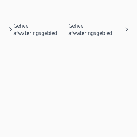
Geheel
Geheel
afwateringsgebied
afwateringsgebied
Wat is mijn waterkwaliteit?
is ontwikkeld door het
NMI
voor
Waterschap Amstel, Gooi en Vecht
| ©
2026
.