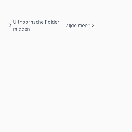
Uithoornsche Polder
Zijdelmeer
midden
Wat is mijn waterkwaliteit?
is ontwikkeld door het
NMI
voor
Waterschap Amstel, Gooi en Vecht
| ©
2026
.