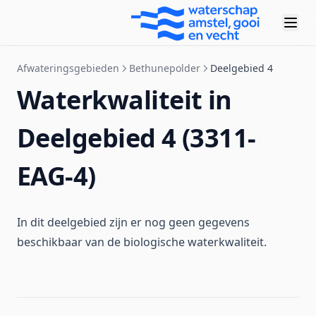
Deelgebied 7
Deelgebied 8
Afwateringsgebieden
Bethunepolder
Deelgebied 4
Deelgebied 9
Waterkwaliteit in
Bijlmer
Binnendijkse Buitenvelderse Polder
Geheel afwateringsgebied
Deelgebied 4 (3311-
Blaricummermeent
Bijlmer
Geheel afwateringsgebied
Blijkpolder
Binnendijkse Buitenvelderse Polder
Geheel afwateringsgebied
EAG-4)
Bloemendalerpolder (noord)
Blaricummermeent
Geheel afwateringsgebied
Bloemendalerpolder en Gemeenschapspolder Oost
Blijkpolder
Geheel afwateringsgebied
In dit deelgebied zijn er nog geen gegevens
Blokland
Bloemendalerpolder (noord)
Geheel afwateringsgebied
beschikbaar van de biologische waterkwaliteit.
Boezem Amstelland-West
Bemalen
Geheel afwateringsgebied
Bovenkerkerpolder
Langs de Vecht
Blokland
Geheel afwateringsgebied
BP Huis Te Vraag
Noord
Geheel afwateringsgebied