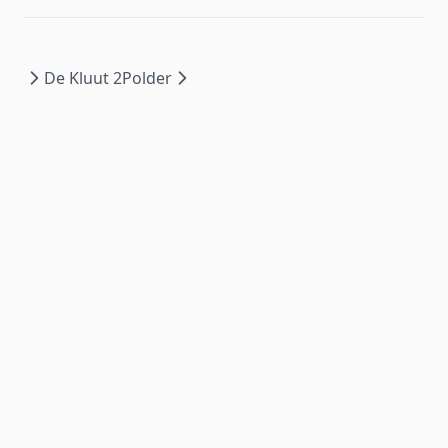
De Kluut 2
Polder
Wat is mijn waterkwaliteit?
is ontwikkeld door het
NMI
voor
Waterschap Amstel, Gooi en Vecht
| ©
2026
.