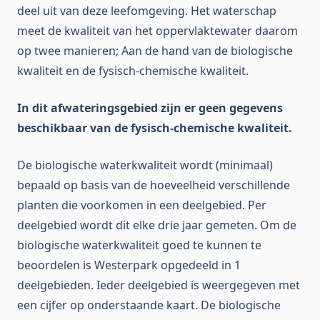
Oud-Aa
deel uit van deze leefomgeving. Het waterschap
DLG vernatting
Bloemendalerpolder Weesp
Gooiergracht
meet de kwaliteit van het oppervlaktewater daarom
Haveneiland
Geheel afwateringsgebied
Betlem
op twee manieren; Aan de hand van de biologische
Heintjesrak- en Broekerpolder
Heicop en Geer
Geheel afwateringsgebied
Gemeenschapspolder West
kwaliteit en de fysisch-chemische kwaliteit.
Hilversumse Meent
Armenland
Haveneiland
Geheel afwateringsgebied
Vernatting
Hilversumse Ondermeent
Bovenland
Nabij Faunapassage
Geheel afwateringsgebied
In dit afwateringsgebied zijn er geen gegevens
Hoeker- en Garstenpolder
beschikbaar van de fysisch-chemische kwaliteit.
Broekerpolder
Hilversumse Meent
Geheel afwateringsgebied
Holendrechter- en Bullewijker Polder (zuid en west)
Heintjesrakpolder
Hilversumse Ondermeent
Geheel afwateringsgebied
De biologische waterkwaliteit wordt (minimaal)
Holland, Sticht, Voorburg en Polder het Honderd oost
Bemalen gebied
Geheel afwateringsgebied
bepaald op basis van de hoeveelheid verschillende
Hollandsch Ankeveensche Polder
Noord
Holendrechter- en Bullewijker Polder (z en w)
Geheel afwateringsgebied
planten die voorkomen in een deelgebied. Per
Honderdsche polder west
Oost
Voorburg
Geheel afwateringsgebied
deelgebied wordt dit elke drie jaar gemeten. Om de
Hoogwaterzone Amstelkade P1
biologische waterkwaliteit goed te kunnen te
Deelgebied 2
Bemalen
Geheel afwateringsgebied
beoordelen is Westerpark opgedeeld in 1
Hoogwaterzone Amstelkade P2
Ankeveensche Plassen HAP noord
Honderdsche polder west
Geheel afwateringsgebied
deelgebieden. Ieder deelgebied is weergegeven met
Horn- en Kuyerpolder
Ankeveensche Plassen HAP zuid
Hoogwaterzone Amstelkade P1
Geheel afwateringsgebied
een cijfer op onderstaande kaart. De biologische
Horstermeerpolder en Meeruiterdijksche Polder
Hollandsch Ankeveensche Polder oost
Hoogwaterzone Amstelkade P2
Geheel afwateringsgebied